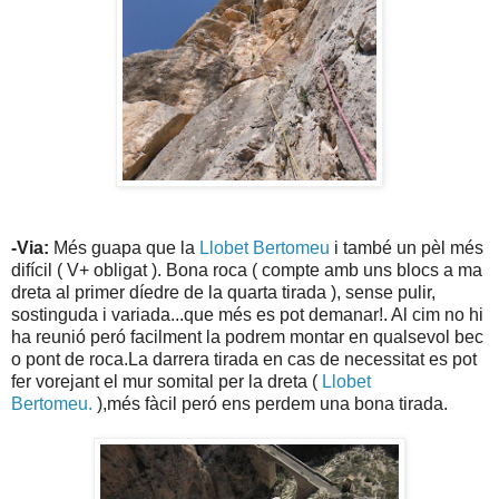
-Via:
Més guapa que la
Llobet Bertomeu
i també un pèl més
difícil ( V+ obligat ). Bona roca ( compte amb uns blocs a ma
dreta al primer díedre de la quarta tirada ), sense pulir,
sostinguda i variada...que més es pot demanar!. Al cim no hi
ha reunió peró facilment la podrem montar en qualsevol bec
o pont de roca.La darrera tirada en cas de necessitat es pot
fer vorejant el mur somital per la dreta (
Llobet
Bertomeu.
),més fàcil peró ens perdem una bona tirada.