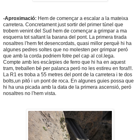
-Aproximació:
Hem de començar a escalar a la mateixa
carretera. Concretament just sortir del primer túnel que
trobem venint del Sud hem de començar a grimpar a ma
esquerra tot saltant la barana del pont. La primera tirada
nosaltres l'hem fet desencordats, quasi millor perquè hi ha
algunes pedres soltes que no molesten per grimpar peró
que amb la corda podriem fotre pel cap al col.lega.
Compte amb les escàrpies de ferro que hi ha en aquest
tram, treballen bé per palanca peró no les estireu en fora!!!.
La R1 es troba a 55 metres del pont de la carretera i te dos
bolts,un pitó i un pont de roca. En algunes guies possa que
hi ha una picada amb la data de la primera ascensió, peró
nosaltres no l'hem vista.