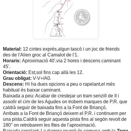
Material:
12 cintes exprés,algun tascó i un joc de friends
des de l'Alien groc al Camalot de l'1.
Horaris:
Aproximació 40',via 2 hores i descens caminant
45'.
Orientació:
Est,sol fins cap allà les 12.
Grau obligat:
V-V+/A0.
Descens:
Hi ha dues opcions a peu o rapelant,el més
habitual és baixar caminant.
Baixada a peu: Acabar de crestejar un tram senzill de II i
assolir el cim de les Agudes on trobem marques de P.R. que
caldrà seguir de baixada fins a la Font de Briançó.
Arribats a la Font de Briançó deixem el P.R. i continuem per
una pista.Caldrà seguir aquesta pista fins al segón revolt de
180° on retrobarem les fites de l'aproximació.
Baixada rapelant: La darrera reunió és comuna amb la
Terra