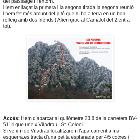
del paissatge i l'entorn.
Hem enllaçat la primera i la segona tirada,la segona reunió
l'hem fet més amunt del pitó que hi ha a terra en un bon
relleig amb dos friends ( Alien groc al Camalot del 2,entra
tot).
Accés:
Hem d'aparcar al quilómetre 23.8 de la carretera BV-
5114 que uneix Viladrau i St. Celoni.
Si venim de Viladrau localitzarem l'aparcament a ma
esquerra,es tracta d'una petita esplanada per 4/5 cotxes i