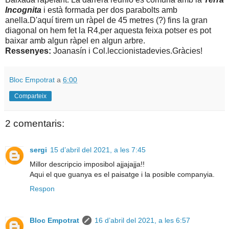
Incognita
i està formada per dos parabolts amb
anella.D'aquí tirem un ràpel de 45 metres (?) fins la gran
diagonal on hem fet la R4,per aquesta feixa potser es pot
baixar amb algun ràpel en algun arbre.
Ressenyes:
Joanasín i Col.leccionistadevies.Gràcies!
Bloc Empotrat
a
6:00
Comparteix
2 comentaris:
sergi
15 d’abril del 2021, a les 7:45
Millor descripcio imposibol ajjajajja!!
Aqui el que guanya es el paisatge i la posible companyia.
Respon
Bloc Empotrat
16 d’abril del 2021, a les 6:57