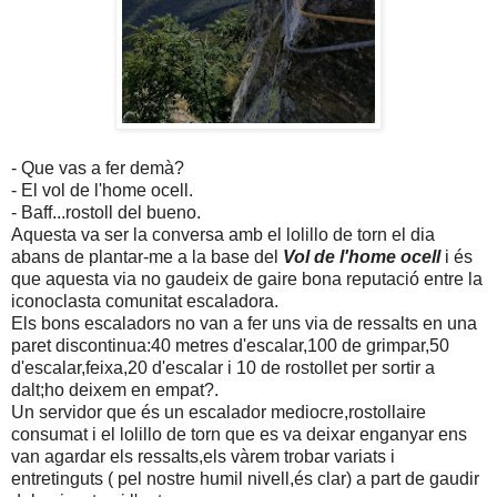
- Que vas a fer demà?
- El vol de l'home ocell.
- Baff...rostoll del bueno.
Aquesta va ser la conversa amb el lolillo de torn el dia
abans de plantar-me a la base del
Vol de l'home ocell
i és
que aquesta via no gaudeix de gaire bona reputació entre la
iconoclasta comunitat escaladora.
Els bons escaladors no van a fer uns via de ressalts en una
paret discontinua:40 metres d'escalar,100 de grimpar,50
d'escalar,feixa,20 d'escalar i 10 de rostollet per sortir a
dalt;ho deixem en empat?.
Un servidor que és un escalador mediocre,rostollaire
consumat i el lolillo de torn que es va deixar enganyar ens
van agardar els ressalts,els vàrem trobar variats i
entretinguts ( pel nostre humil nivell,és clar) a part de gaudir