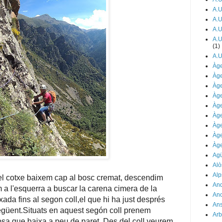
A.U
A.U
A.U
A.U
(1)
A.U
Àge
Àge
Àge
Àge
Àge
Àge
Àge
Àge
Àge
Agü
Alò
Alp
l cotxe baixem cap al bosc cremat, descendim
And
im a l'esquerra a buscar la carena cimera de la
An
ada fins al segon coll,el que hi ha just després
Ans
següent.Situats en aquest segón coll prenem
Arb
osa que baixa a peu de paret. Des del coll veurem