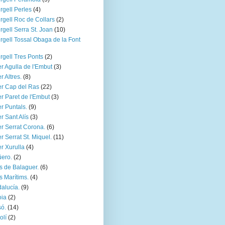
rgell Perles
(4)
rgell Roc de Collars
(2)
rgell Serra St. Joan
(10)
rgell Tossal Obaga de la Font
rgell Tres Ponts
(2)
r Agulla de l'Embut
(3)
r Altres.
(8)
r Cap del Ras
(22)
r Paret de l'Embut
(3)
r Puntals.
(9)
r Sant Alís
(3)
r Serrat Corona.
(6)
r Serrat St. Miquel.
(11)
r Xurulla
(4)
ero.
(2)
s de Balaguer.
(6)
s Marítims.
(4)
alucía.
(9)
oia
(2)
ó.
(14)
olí
(2)