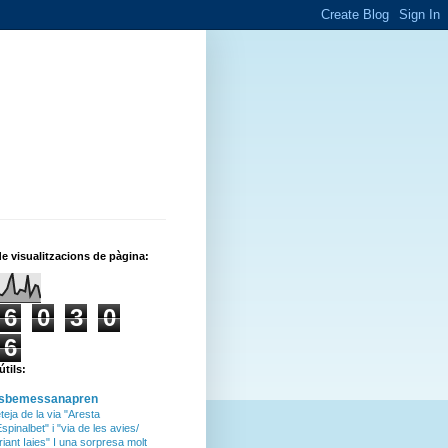
de visualitzacions de pàgina:
6
0
3
0
6
útils:
isbemessanapren
teja de la via "Aresta
Espinalbet" i "via de les avies/
riant Iaies" I una sorpresa molt