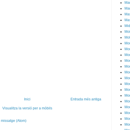
Mar
Mar
Mas
Ma
Mid
Moi
Mol
Mon
Mon
Mon
Mon
Mon
Mon
Mon
Mon
Mon
Mon
Inici
Entrada més antiga
Mon
Mon
Visualitza la versió per a mòbils
Mon
Mon
 missatge (Atom)
Mon