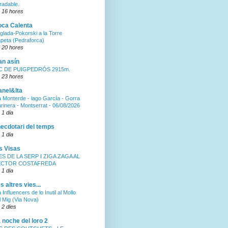
radable.
 16 hores
ca Calenta
glada-Pokorski a la Torre
peta (Pedraforca)
 20 hores
an asín
C DE PUIGPEDRÓS 2915m.
 23 hores
nel&Ita
a Monterde - lago García - Gorra
rinera - Montserrat - 06/08/2026
 1 dia
ecdotari del temps
 1 dia
s Visas
ES DE LA SERP I ZIGA ZAGA AL
ECTOR COSTAFREDA
 1 dia
s altres vies...
a Influencers de lo Inutil al Mollo
l Mig (Via Nova)
 2 dies
 noche del loro 2