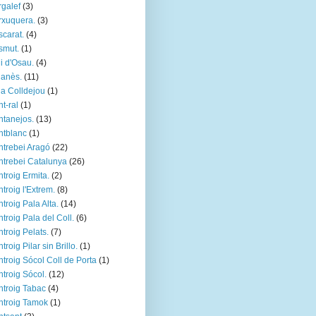
galef
(3)
xuquera.
(3)
carat.
(4)
smut.
(1)
i d'Osau.
(4)
anès.
(11)
a Colldejou
(1)
t-ral
(1)
tanejos.
(13)
tblanc
(1)
trebei Aragó
(22)
trebei Catalunya
(26)
troig Ermita.
(2)
troig l'Extrem.
(8)
troig Pala Alta.
(14)
troig Pala del Coll.
(6)
troig Pelats.
(7)
troig Pilar sin Brillo.
(1)
troig Sócol Coll de Porta
(1)
troig Sócol.
(12)
troig Tabac
(4)
troig Tamok
(1)