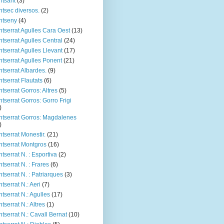
tsant
(3)
tsec diversos.
(2)
ntseny
(4)
tserrat Agulles Cara Oest
(13)
tserrat Agulles Central
(24)
tserrat Agulles Llevant
(17)
tserrat Agulles Ponent
(21)
tserrat Albardes.
(9)
tserrat Flautats
(6)
tserrat Gorros: Altres
(5)
tserrat Gorros: Gorro Frigi
)
tserrat Gorros: Magdalenes
)
tserrat Monestir.
(21)
tserrat Montgros
(16)
tserrat N. : Esportiva
(2)
tserrat N. : Frares
(6)
tserrat N. : Patriarques
(3)
tserrat N.: Aeri
(7)
tserrat N.: Agulles
(17)
tserrat N.: Altres
(1)
tserrat N.: Cavall Bernat
(10)