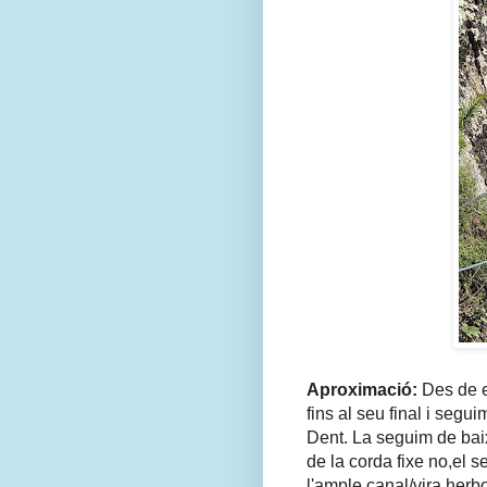
Aproximació:
Des de e
fins al seu final i segu
Dent. La seguim de baix
de la corda fixe no,el 
l'ample canal/vira herb