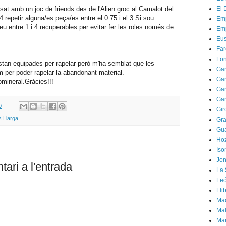
at amb un joc de friends des de l'Alien groc al Camalot del
El 
 4 repetir alguna/es peça/es entre el 0.75 i el 3.Si sou
Emp
eu entre 1 i 4 recuperables per evitar fer les roles només de
Emp
Eus
Fa
Fon
stan equipades per rapelar però m'ha semblat que les
Gar
 per poder rapelar-la abandonant material.
Gar
iomineral.Gràcies!!!
Gar
Gar
0
Gir
s Llarga
Gra
Gua
Hoz
Iso
Jon
ari a l'entrada
La 
Leó
Lli
Mad
Mal
Ma