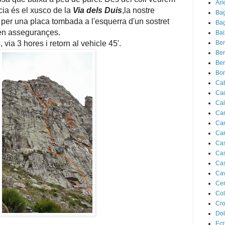
Ari
cia és el xusco de la
Via dels Duis
,la nostre
Bag
 per una placa tombada a l'esquerra d'un sostret
Bag
en assegurançes.
Bai
via 3 hores i retorn al vehicle 45'.
Ber
Ber
Be
Bon
Cab
Cad
Ca
Ca
Can
Ca
Cas
Cast
Cas
Cav
Ce
Col
Cro
Dol
Ecr