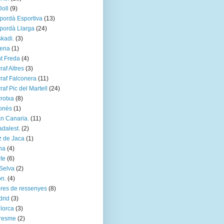
Doll
(9)
ordà Esportiva
(13)
ordà Llarga
(24)
kadi.
(3)
rena
(1)
t Freda
(4)
raf Altres
(3)
raf Falconera
(11)
raf Pic del Martell
(24)
rotxa
(8)
onès
(1)
n Canaria.
(11)
dalest.
(2)
 de Jaca
(1)
na
(4)
te
(6)
Selva
(2)
n.
(4)
bres de ressenyes
(8)
rid
(3)
lorca
(3)
resme
(2)