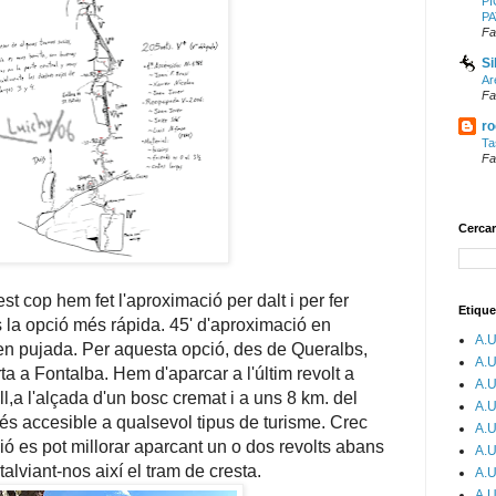
PI
P
Fa
Si
Ar
Fa
ro
Ta
Fa
Cercar
t cop hem fet l'aproximació per dalt i per fer
Etique
 la opció més rápida. 45' d'aproximació en
A.U
 en pujada. Per aquesta opció, des de Queralbs,
A.U
ta a Fontalba. Hem d'aparcar a l'últim revolt a
A.U
l,a l'alçada d'un bosc cremat i a uns 8 km. del
A.U
ta és accesible a qualsevol tipus de turisme. Crec
A.U
ó es pot millorar aparcant un o dos revolts abans
A.U
stalviant-nos així el tram de cresta.
A.U
A.U